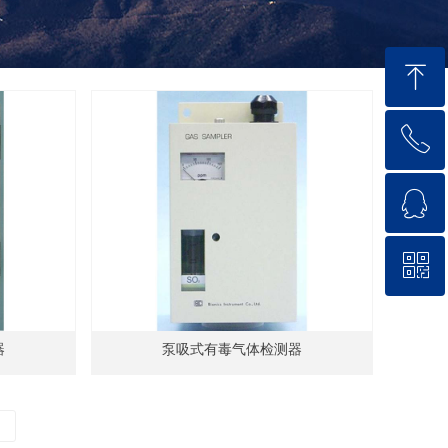
ꁸ
ꂅ
回到顶部
ꁗ
88888888
ꀥ
QQ客服
微信二维码
器
泵吸式有毒气体检测器