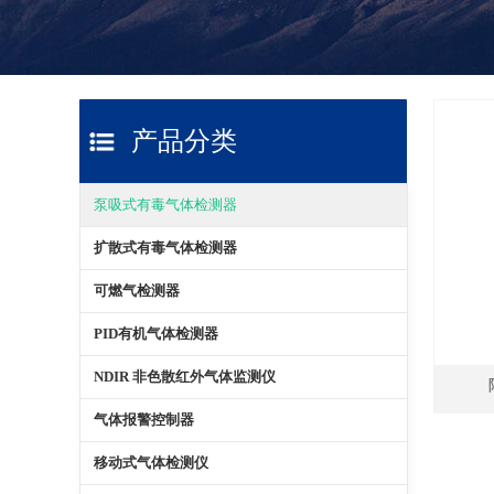
产品分类
泵吸式有毒气体检测器
扩散式有毒气体检测器
可燃气检测器
PID有机气体检测器
NDIR 非色散红外气体监测仪
气体报警控制器
移动式气体检测仪