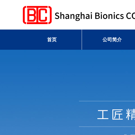
首页
公司简介