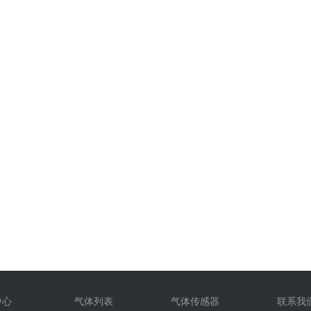
中心
气体列表
气体传感器
联系我